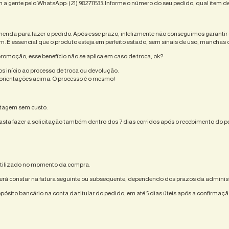
m a gente pelo WhatsApp: (21) 982711533. Informe o número do seu pedido, qual item de
menda para fazer o pedido. Após esse prazo, infelizmente não conseguimos garantir
. É essencial que o produto esteja em perfeito estado, sem sinais de uso, mancha
promoção, esse benefício não se aplica em caso de troca, ok?
s início ao processo de troca ou devolução.
orientações acima. O processo é o mesmo!
ostagem sem custo.
basta fazer a solicitação também dentro dos 7 dias corridos após o recebimento do 
utilizado no momento da compra.
oderá constar na fatura seguinte ou subsequente, dependendo dos prazos da administ
depósito bancário na conta da titular do pedido, em até 5 dias úteis após a confirma