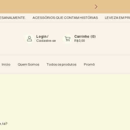
ANALMENTE.
ACESSÓRIOS QUE CONTAM HISTÓRIAS
LEVEZA EM PRIM
Login
/
Carrinho
(
0
)
Cadastre-se
R$0,00
Início
Quem Somos
Todos os produtos
Promô
, tá?