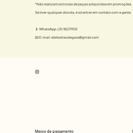
*Não realizamos trocas de peças adquiridas em promoções.
Se tiver qualquer dúvida, é só entrar em contato com a gente:
📱 WhatsApp: (21) 982711533
📧 E-mail:
ateliechaodegaia@gmail.com
Meios de pagamento