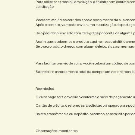
Para solicitar a troca ou devolução, é só entrar em contato co
solicitação.
Você tem até 7 dias corridos após o recebimento da sua enco
Após o contato, vamos te enviar uma autorização de postagem
Se o pedido foi enviado com frete grátis por conta de alguma 
Assim que recebermos o produto aqui no nosso ateliê, daremo
Se o seu produto chegou com algum defeito, siga as mesmas 
Para facilitar o envio de volta, você receberá um código de p
Se preferir o cancelamento total da compra em vez da troca, 
Reembolso
O valor pago será devolvido conforme o meio de pagamento 
Cartão de crédito: o estorno será solicitado à operadora e p
Boleto, transferência ou depósito: o reembolso será feito por 
Observações importantes