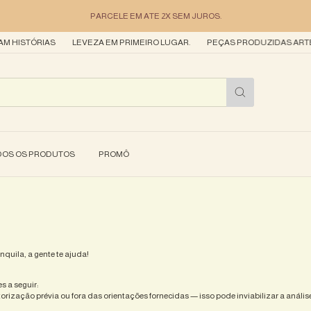
PARCELE EM ATE 2X SEM JUROS.
 HISTÓRIAS
LEVEZA EM PRIMEIRO LUGAR.
PEÇAS PRODUZIDAS ARTES
DOS OS PRODUTOS
PROMÔ
nquila, a gente te ajuda!
s a seguir:
ização prévia ou fora das orientações fornecidas — isso pode inviabilizar a análise